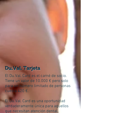
Du.Val. Tarjeta
El Du.Val. Card es el carné de socio.
Tiene un valor de 10.000 € pero solo
para un número limitado de personas
cuesta 420 €.
El Du.Val. Card es una oportunidad
verdaderamente única para aquellos
que necesitan atención dental.