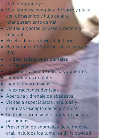
De hecho, incluye:
Dos
limpieza completa de sarro y placa
con ultrasonido y flujo de aire
(blanqueamiento dental)
Visitas urgentes (acceso directo sin
reserva)
Prueba de receptividad de Cario
Radiografías RVG intraorales y laterales
RVG
4 desvitalizaciones dentales
4 Rellenos
4 Cementación de coronas y puentes
4 implantes dentales
4 pilares protésicos
4 extracciones dentales
Apertura y drenaje de abscesos.
Visitas a especialistas incluidas y
gratuitas (excepto casos prácticos)
Controles protésicos e implantológicos
periódicos
Prevención de anomalías de la mucosa
oral, incluidos los tumores de la cavidad