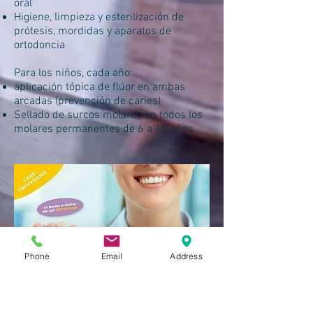
oral
Higiene, limpieza y esterilización de
prótesis, mordidas y aparatos de
ortodoncia
Para los niños, cada año:
aplicación tópica de flúor en ambas
arcadas (prevención de caries)
Sellado de surcos molares en todos los
molares permanentes de 6 a 10 años
Phone
Email
Address