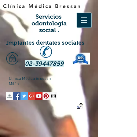
Clínica Médica Bressan
Servicios
odontología
social
.
Implantes dentales sociales
02-39447859
Clínica Médica Bressan
Milán