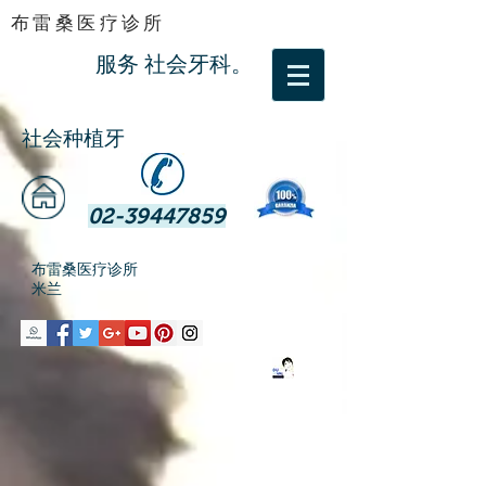
布雷桑医疗诊所
服务
社会牙科
。
社会种植牙
02-39447859
布雷桑医疗诊所
米兰